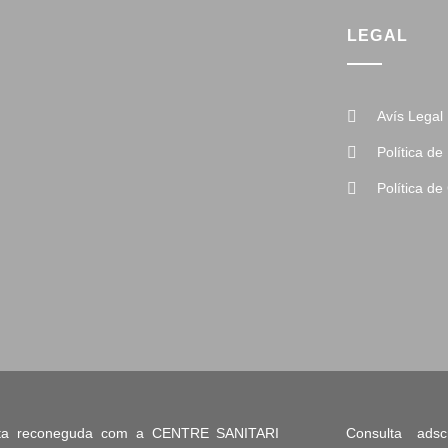
LEGAL
Avís Legal
Política de 
Política de
lta reconeguda com a CENTRE SANITARI
Consulta adsc