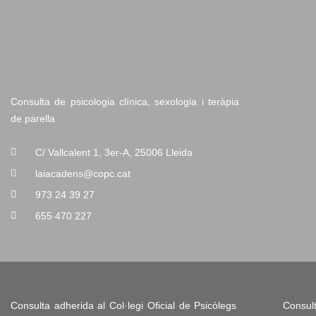
Consulta de psicologia clínica, sexologia i teràpia
de parella
C/ Vallcalent 1, 3er-A, 25006 Lleida
laiacadens@copc.cat
973 24 39 27
655 470 227
Consulta adherida al Col·legi Oficial de Psicòlegs
Consu